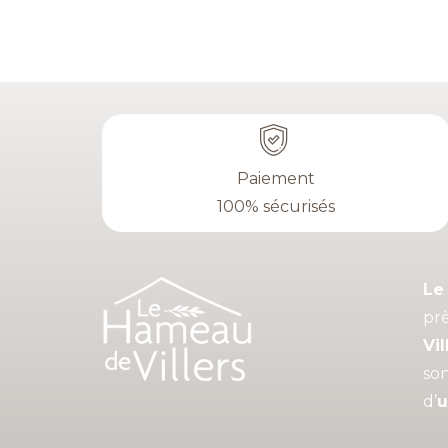
Paiement
100% sécurisés
Le
prè
Vil
so
d’
u