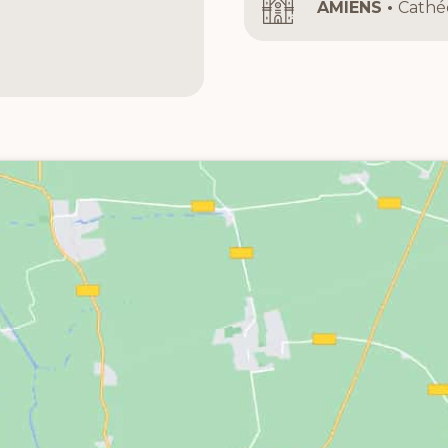
AMIENS •
Cathéd